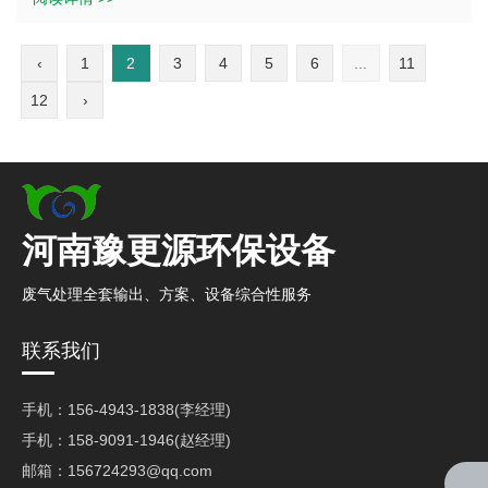
3. 回收和处理电镀液：一些电镀槽还配备了回收和处理电镀液
四、搅拌和循环系统的维护
的装置，可以对电镀液进行过滤、净化、调整成分等处理，延
‹
1
2
3
4
5
6
...
11
长电镀液的使用使用时间，减少对环境的污染。
12
›
1. 检查搅拌装置的运行情况。定期检查搅拌装置的电机、叶轮
等部件，确保其正常运行。如有故障及时进行维修或更换。
三、应用领域
2. 清洁搅拌装置。定期清 除搅拌装置上的污垢和沉积物，避免
河南豫更源环保设备
影响搅拌效果。
电镀槽广泛应用于机械制造、电子、汽车、航空航天、五金等
废气处理全套输出、方案、设备综合性服务
3. 检查循环系统的管道和泵。确保循环系统的管道畅通，泵的
行业。例如，在汽车制造中，电镀槽用于对汽车零部件进行电
运行正常。如有堵塞或泄漏及时进行处理。
镀处理，提高其耐腐蚀性和美观度；在电子行业中，电镀槽用
联系我们
于对印刷电路板等电子元件进行电镀，提高其导电性和焊接性
能。
手机：156-4943-1838(李经理)
五、安 全注意事项
手机：158-9091-1946(赵经理)
邮箱：156724293@qq.com