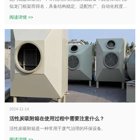
蚀及时进行修 理或更换。可以使用防腐涂料或衬里来保护槽
似龙门框架而得名，具备结构稳定、适配性广、自动化程度高
体。
4. 阳极和阴极导电装置：阳极通常是被镀金属或其合金，阴极
等特点，广泛应用于各类产品的输送、装配与检测工序。
阅读详情 >>
是待镀工件。导电装置确保电流能够在电镀槽中顺利流通，使
电镀反应得以进行。
三、电极和导电装置的维护
二、作用
1. 检查阳极和阴极的状态。定期检查阳极和阴极的表面是否有
腐蚀、磨损或附着物。如有问题及时进行处理或更换。
1. 提供电镀反应场所：电镀槽为电镀过程提供了一个封闭的空
2. 清洁电极和导电装置。定期清 除电极和导电装置上的污垢和
间，使电镀液与被镀工件充分接触，发生电化学反应，从而在
沉积物，确保电流能够顺利流通。可以使用砂纸、钢丝刷等工
工件表面形成一层均匀、致密的金属镀层。
具进行清洁。
2024-11-14
2. 控制电镀条件：通过调节电镀槽中的温度、浓度、pH 值等参
活性炭吸附箱在使用过程中需要注意什么？
3. 调整电极的位置。确保阳极和阴极的位置正确，距离适中，
数，可以控制电镀反应的速度和镀层的质量。例如，较高的温
以保证电镀效果。
度可以加快电镀反应速度，但也可能导致镀层粗糙；合适的 pH
活性炭吸附箱是一种常用于废气治理的环保设备。
值可以保证电镀液的稳定性和镀层的结合力。
阅读详情 >>