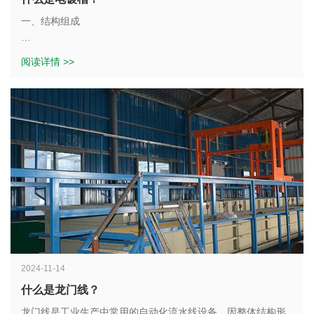
3. 保持电镀液的清洁。定期过滤电镀液，去 除其中的杂质和沉
一、结构组成
淀物。可以使用过滤机或滤芯进行过滤。同时，避免将油污、
灰尘等杂质带入电镀槽中。
阅读详情 >>
通常由槽体、加热及冷却装置、搅拌装置、阳极和阴极导电装
置等部分组成。
二、槽体的维护
1. 槽体：一般采用耐腐蚀的材料制成，如聚丙烯、聚氯乙烯、
1. 检查槽体的密封性。确保电镀槽的各个部位密封良好，防止
玻璃钢等。槽体的形状和大小根据电镀工艺的要求和生产规模
电镀液泄漏。定期检查槽体的连接处、阀门、管道等部位，如
而定，可以是长方形、正方形、圆形等。
有泄漏及时修 理。
2. 加热及冷却装置：用于控制电镀液的温度，以确保电镀过程
2. 清洁槽体表面。定期清 除槽体表面的污垢和沉积物，可以使
在适宜的温度范围内进行。加热方式有电加热、蒸汽加热等，
用清洗剂和刷子进行清洗。避免使用腐蚀性强的清洗剂，以免
冷却方式通常采用循环水冷却。
2024-11-14
损坏槽体。
什么是龙门线？
3. 搅拌装置：可以使电镀液中的成分均匀分布，提高电镀质
3. 检查槽体的腐蚀情况。定期检查槽体的内壁和外壁，如有腐
量。搅拌方式有机械搅拌、空气搅拌、超声波搅拌等。
龙门线是工业生产中常用的自动化流水线设备，因整体结构形